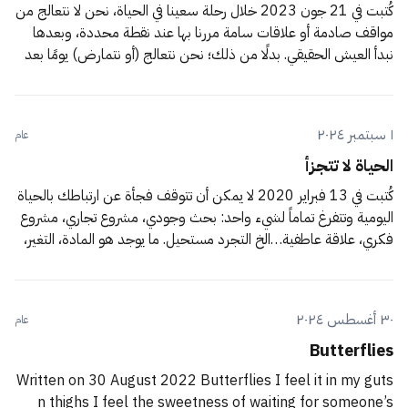
كُتبت في 21 جون 2023 خلال رحلة سعينا في الحياة، نحن لا نتعالج من
مواقف صادمة أو علاقات سامة مررنا بها عند نقطة محددة، وبعدها
نبدأ العيش الحقيقي. بدلًا من ذلك؛ نحن نتعالج (أو نتمارض) يومًا بعد
يوم، بدءًا من صرخة الولادة الأولى، وحتى النفَس
١ سبتمبر ٢٠٢٤
عام
الحياة لا تتجزأ
كُتبت في 13 فبراير 2020 لا يمكن أن تتوقف فجأة عن ارتباطك بالحياة
اليومية وتتفرغ تماماً لشيء واحد: بحث وجودي، مشروع تجاري، مشروع
فكري، علاقة عاطفية…الخ التجرد مستحيل. ما يوجد هو المادة، التغير،
التقادم والتلاشي. سيتوجب عليك أن تقوم كل يوم في ساعة معينة
لتذهب إلى عملك، سيتوجب
٣٠ أغسطس ٢٠٢٤
عام
Butterflies
Written on 30 August 2022 Butterflies I feel it in my guts
n thighs I feel the sweetness of waiting for someone’s