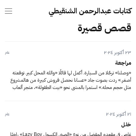
كتابات عبدالرحمن الشنقيطي
قصص قصيرة
٢٣ أكتوبر ٢٠٢٤
عام
مراجعة
«وصلنا» ترجَّلا من السيارة. أكمل لها قائلًا «والله المحل كبير. توقعته
أصغر.» ردت بصوت جاد «عسانا نحصل قروش كبيرة من هالمشروع
مثل حجم محله.» استمرا بالمشي نحو «بيت الطفولة»، متجر ألعاب
الأطفال، لتمثيل وكالة التسويق التي يعملان بها، بعد أن دعاهما صاحب
المتجر للاجتماع فيه لمناقشة الشراكة المحتملة
٢١ أكتوبر ٢٠٢٤
عام
خلل
غاص في مقعده المفضل من نوع «الصبي الكسول Lazy Boy» راخيًا