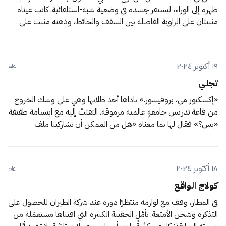
ظهره إلى الوراء، ليستقر جسده في وضعية شبه-استلقائية. كانت عيناه
مثبتتان على الزاوية الفاصلة بين السقف والحائط، وذهنه مثبت على
الفراغ. بقي على هذه الحال بضع ساعات دون أن يتحرك قيد أنملة. في
أواخر تلك الساعات، استشعر
١٩ أكتوبر ٢٠٢٤
عام
تجلي
«إكسكيوز مي، بروفيسور.» ناداها أحد طلابها وهي على وشك الخروج
من قاعة تدريس جامعةٍ عالمية مرموقة. التفتتْ إليه مع ابتسامة طفيفة
«يس؟» فقال لها بما معناه «هل من الممكن أن تشاركينا ملف
السلايدات -شرائح العرض-؟» وكان ردها «بكل سرور. لكن تذكر أن
أسئلة الامتحان لن تكون محصورة على محتويات تلك
١٨ أكتوبر ٢٠٢٤
عام
كولاج الواقع
في المطار، وقف مع لوازمه منتظرًا دوره عند شركة الطيران للحصول على
التذكرة وشحن الأمتعة. تأمَّل الحقيبة الكبيرة التي اقتناها مستعمَلة من