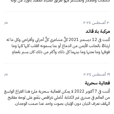
الكلمات والأفكار والمشاعر فهو طريق الضياء المُعبَّدٌ بالورد من أوّله
وليس له آخر إذ أنه عين الأبدية
٢٠ أغسطس ٢٠٢٤
عام
مركبة بلا قائد
كُتبت في 12 ديسمبر 2021 كلُّ مشاعري كلُّ أحزاني وأفراحي وكل ما له
ارتباطٌ بالجانب الأيمن من الدماغ أو بما يسمونه القلب كلها كلها وما
فوقها وما تحتها وما بينهما كل ذلك وأكثر من ذلك كان يسير باتجاهٍ
أوحَد في مركبة بلا قائد بسرعةٍ تجاوزت حدّ الضوء مخترقةً
١٩ أغسطس ٢٠٢٤
عام
فعالية سحرية
كُتبت في 7 أكتوبر 2022 لا يمكن لفعالية سحرية ملئ هذا الفراغ الواسع
من العالم في صدري غير الكتابة. أناملي تتراقص بنَغَمٍ على لوحة مفاتيح
الهاتف تعزف البَيان دون الإتيان بصوت واحد عدا صمت الوجدان.
أشاهد أكثر المسلسلات تسلية أتابع آخر أخبار السياسة أراسل صاحباً أو