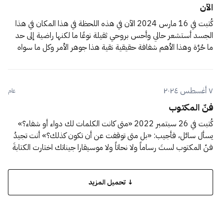
الآن
كُتبت في 16 مارس 2024 الآن في هذه اللحظة في هذا المكان في هذا
الجسد أستشعر حالي وأحس بروحي ثقيلة نوعًا ما لكنها راضية إلى حد
ما حُرَّة وهذا الأهم شفافة حقيقية نقية هذا جوهر الأمر وكل ما سواه
أعراض الآن أصبحتُ سعيدًا
٧ أغسطس ٢٠٢٤
عام
فنّ المكتوب
كُتبت في 26 سبتمبر 2022 «متى كانت الكلمات لك دواء أو شفاء؟»
يسأل سائل، فأجيب: «بل متى توقفت عن أن تكون كذلك؟» أنت تجيدُ
فنّ المكتوب لستَ رساماً ولا نحاتاً ولا موسيقارا جيناتك اختارت الكتابةَ
عليك قدَراً محتوما فلا تفرّ من قدرك بل اهرع إليه وراهن عليه فالفوز
↓ تحميل المزيد