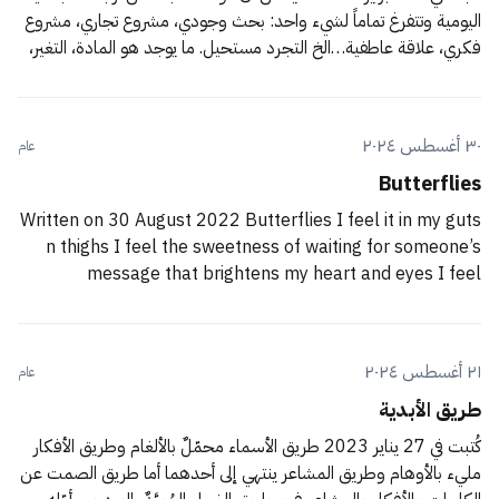
اليومية وتتفرغ تماماً لشيء واحد: بحث وجودي، مشروع تجاري، مشروع
فكري، علاقة عاطفية…الخ التجرد مستحيل. ما يوجد هو المادة، التغير،
التقادم والتلاشي. سيتوجب عليك أن تقوم كل يوم في ساعة معينة
لتذهب إلى عملك، سيتوجب
٣٠ أغسطس ٢٠٢٤
عام
Butterflies
Written on 30 August 2022 Butterflies I feel it in my guts
n thighs I feel the sweetness of waiting for someone’s
message that brightens my heart and eyes I feel
butterflies Sweet and light Barely noticed from the
outside Tickling my lungs from the inside What is this
٢١ أغسطس ٢٠٢٤
عام
طريق الأبدية
كُتبت في 27 يناير 2023 طريق الأسماء محمّلٌ بالألغام وطريق الأفكار
مليء بالأوهام وطريق المشاعر ينتهي إلى أحدهما أما طريق الصمت عن