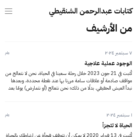
كتابات عبدالرحمن الشنقيطي
من الأرشيف
٧ سبتمبر ٢٠٢٤
عام
الوجود عملية علاجية
كُتبت في 21 جون 2023 خلال رحلة سعينا في الحياة، نحن لا نتعالج من
مواقف صادمة أو علاقات سامة مررنا بها عند نقطة محددة، وبعدها
نبدأ العيش الحقيقي. بدلًا من ذلك؛ نحن نتعالج (أو نتمارض) يومًا بعد
يوم، بدءًا من صرخة الولادة الأولى، وحتى النفَس
١ سبتمبر ٢٠٢٤
عام
الحياة لا تتجزأ
كُتبت في 13 فبراير 2020 لا يمكن أن تتوقف فجأة عن ارتباطك بالحياة