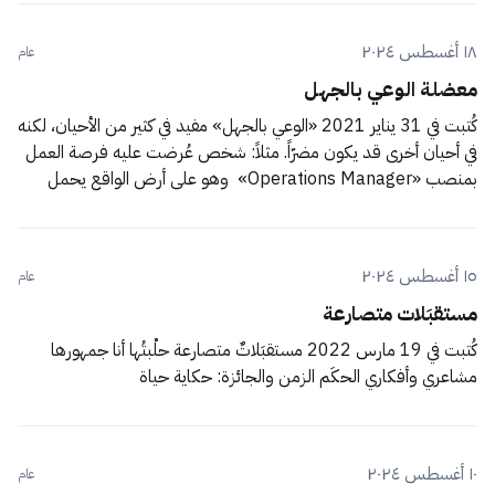
١٨ أغسطس ٢٠٢٤
عام
معضلة الوعي بالجهل
كُتبت في 31 يناير 2021 «الوعي بالجهل» مفيد في كثير من الأحيان، لكنه
في أحيان أخرى قد يكون مضرّاً. مثلاً: شخص عُرضت عليه فرصة العمل
بمنصب «Operations Manager» وهو على أرض الواقع يحمل
القدرة على العمل بهذا المنصب، لكن معرفته في المجال (أكاديمياً)
ضعيفة جداً. لو انه
١٥ أغسطس ٢٠٢٤
عام
مستقبَلات متصارعة
كُتبت في 19 مارس 2022 مستقبَلاتٌ متصارعة حلْبتُها أنا جمهورها
مشاعري وأفكاري الحكَم الزمن والجائزة: حكاية حياة
١٠ أغسطس ٢٠٢٤
عام