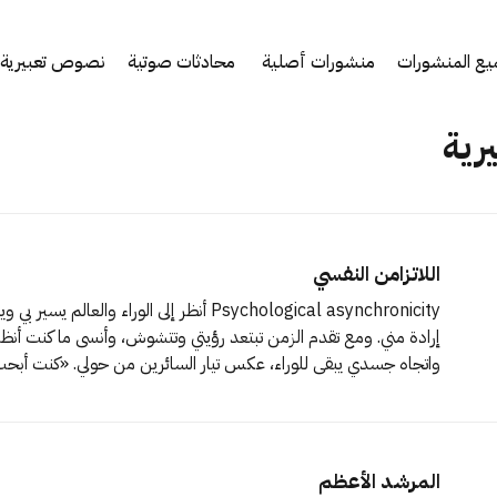
ع المنشورات
منشورات أصلية
محادثات صوتية
نصوص تعبيرية
رية
اللاتزامن النفسي
Psychological asynchronicity أنظر إلى الوراء والعالم
إرادة مني. ومع تقدم الزمن تبتعد رؤيتي وتتشوش، وأنسى ما كنت أنظر إ
واتجاه جسدي يبقى للوراء، عكس
أتذكر أنني كنت أبحث عن أمر ما،
المرشد الأعظم