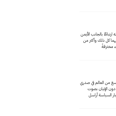
2 كلُّ مشاعري كلُّ أحزاني وأفراحي وكل ما له ارتباطٌ بالجانب الأيمن
من الدماغ أو بما يسمونه القلب كلها كلها وما فوقها وما تحتها وما بينهما كل ذلك وأكثر من
كُتبت في 7 أكتوبر 2022 لا يمكن لفعالية سحرية ملئ هذا الفراغ الواسع من العالم في صدري
غير الكتابة. أناملي تتراقص بنَغَمٍ على لوحة مفاتيح الهاتف تعزف البَيان دون الإتيان بصوت
واحد عدا صمت الوجدان. أشاهد أكثر المسلسلات تسلية أتابع آخر أخبار السياسة أراسل