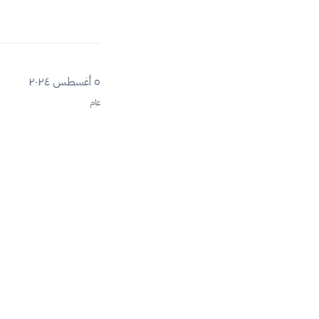
٥ أغسطس ٢٠٢٤
عام