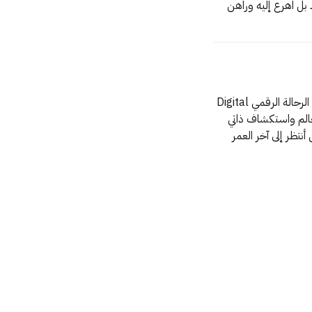
موسيقارا جيناتك اختارت الكتابةَ عليك قدَراً محتوما فلا تفرّ من قدرك بل اهرع إليه وراهن
كُتبت في 5 يناير 2022 - قُبيْل سفري الأول مع تجربة العمل بأسلوب الرحالة الرقمي Digital
Nomad لن أنتظر إلى أن يصبح عمري 60 عاماً لأتفرغ لاستكشاف العالم واستكشاف ذاتي
ر حتى أشيخ لأتصرف على سجيّتي فيعذرني الناس لكبر سني لن أنتظر إلى آخر العمر