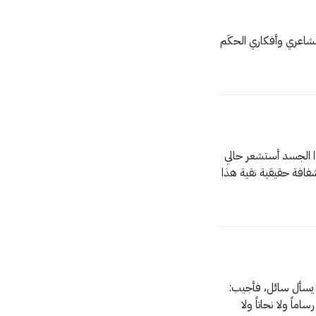
كُتبت في 19 مارس 2022 مستقبَلاتٌ متصارعة حلْبتُها أنا جمهورها مشاعري وأفكاري الحكَم
كُتبت في 16 مارس 2024 الآن في هذه اللحظة في هذا المكان في هذا الجسد أستشعر حالي
وأحس بروحي ثقيلة نوعًا ما لكنها راضية إلى حد ما حُرَّة وهذا الأهم شفافة حقيقية نقية هذا
كُتبت في 26 سبتمبر 2022 «متى كانت الكلمات لك دواء أو شفاء؟» يسأل سائل، فأجيب:
تكون كذلك؟» أنت تجيدُ فنّ المكتوب لستَ رساماً ولا نحاتاً ولا