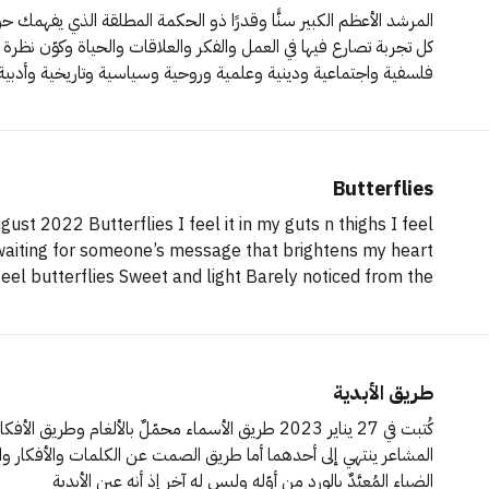
فلسفية واجتماعية ودينية وعلمية وروحية وسياسية وتاريخية وأدبية
ووو… الذي يستمع إليك بإنصات ثم يشير بإيماءة
Butterflies
 it in my guts n thighs I feel
 brightens my heart
outside Tickling my lungs from the inside What is this
طريق الأبدية
الضياء المُعبَّدٌ بالورد من أوّله وليس له آخر إذ أنه عين الأبدية