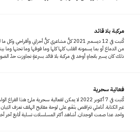
مركبة بلا قائد
كُتبت في 12 ديسمبر 021
ذلك كان يسير باتجاهٍ أوحَد في مركبة بلا قائد بسرعةٍ تجاوزت حدّ الضوء مخترقةً
فعالية سحرية
صاحباً أو