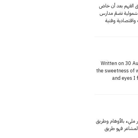
المرشد الأعظم الكبير سنًّا وقدرًا ذو الحكمة المطلقة الذي يفهمك حق الفهم بعد أن خاض
كل تجربة تصارع فيها في العمل والفكر والعلاقات والحياة وكوّن نظرة شمولية تضمّ مدارس
 واقتصادية وفنية
Written on 30 August 2022 Butterflies I feel
the sweetness of waiting for someone’s message that
and eyes I feel butterflies Sweet and light Barely noticed from the
كُتبت في 27 يناير 2023 طريق الأسماء محمّلٌ بالألغام وطريق الأفكار مليء بالأوهام وطريق
المشاعر ينتهي إلى أحدهما أما طريق الصمت عن الكلمات والأفكار والمشاعر فهو طريق